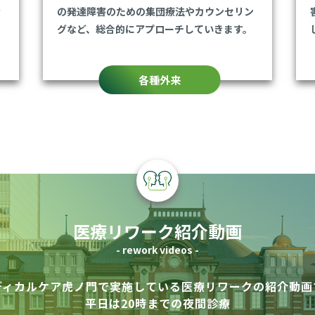
活
の発達障害のための集団療法やカウンセリン
グなど、総合的にアプローチしていきます。
各種外来
医療リワーク紹介動画
- rework videos -
ディカルケア虎ノ門で実施している
医療リワークの紹介動画
平日は20時までの夜間診療