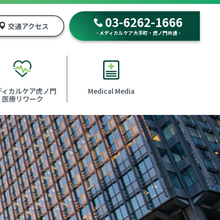
03-6262-1666
交通アクセス
- メディカルケア大手町・虎ノ門共通 -
ディカルケア虎ノ門
Medical Media
医療リワーク