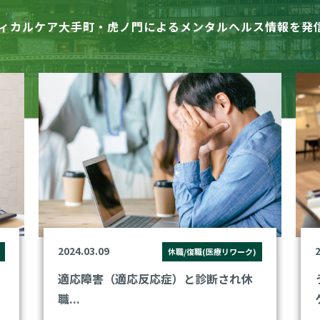
ィカルケア大手町・虎ノ門による
メンタルヘルス情報を発
2024.03.09
2
休職/復職(医療リワーク)
適応障害（適応反応症）と診断され休
職...