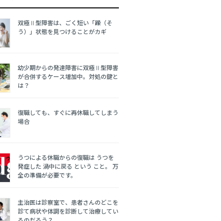
双極Ⅱ型障害は、ごく短い「躁（そ
う）」状態を見つけることがカギ
幼少期からの発達障害に双極Ⅱ型障害
が合併するケース増加中。対処の鍵と
は？
復職しても、すぐに再休職してしまう
場合
うつによる休職からの復職は うつを
発症した 渦中に戻る という こと。 万
全の準備が必要です。
主治医は診察室で、患者さんのどこを
診て病状や体調を診断して治療してい
るのだろう？