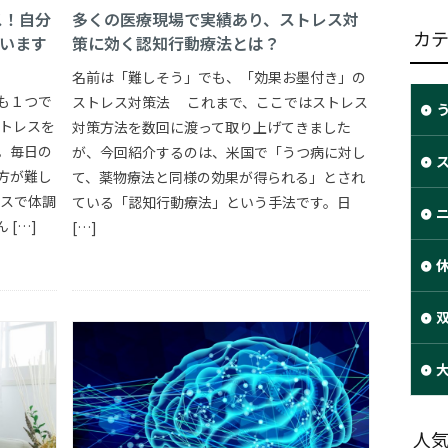
ス！自分
多くの医療現場で実績あり、ストレス対
カ
います
策に効く認知行動療法とは？
名前は「難しそう」でも、「効果お墨付き」の
も１つで
ストレス対策法 これまで、ここではストレス
トレスを
対策方法を数回に渡って取り上げてきました
。毎日の
が、今回紹介するのは、米国で「うつ病に対し
方が難し
て、薬物療法と同様の効果が得られる」とされ
スで体調
ている「認知行動療法」という手法です。日
[…]
[…]
休
人