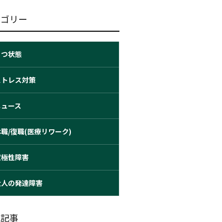
テゴリー
うつ状態
ストレス対策
ニュース
職/復職(医療リワーク)
双極性障害
大人の発達障害
気記事